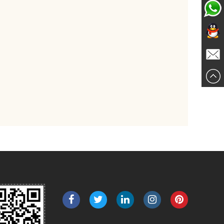
在线交
QQ:387
谈
E:
aliana@