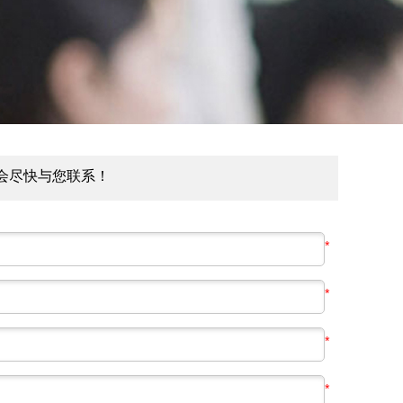
会尽快与您联系！
*
*
*
*