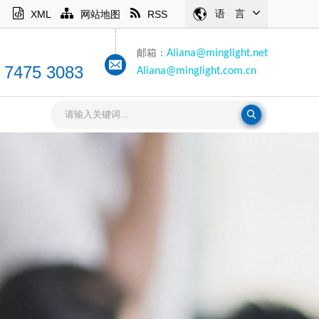
语 言
XML
网站地图
RSS
邮箱：
Aliana
@minglight.net
 7475 3083
Aliana
@minglight.com.cn