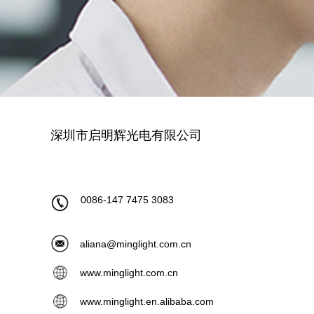
深圳市启明辉光电有限公司
0086-147 7475 3083
aliana
@minglight.com.cn
www.minglight.com.cn
www.minglight.en.alibaba.com